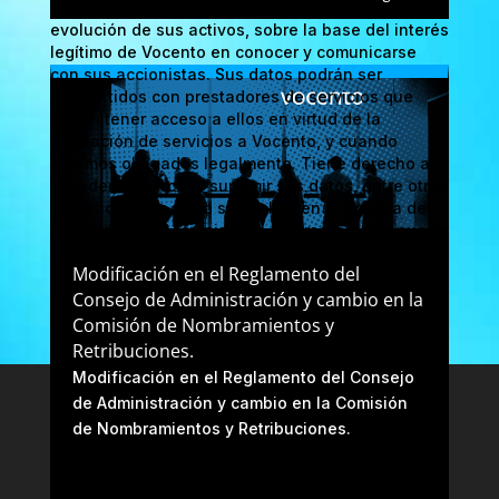
financiera relativa a Vocento de cara a valorar la
evolución de sus activos, sobre la base del interés
legítimo de Vocento en conocer y comunicarse
con sus accionistas. Sus datos podrán ser
compartidos con prestadores de servicios que
deban tener acceso a ellos en virtud de la
prestación de servicios a Vocento, y cuando
estemos obligados legalmente. Tiene derecho a
acceder, rectificar y suprimir sus datos, entre otros
derechos, tal y como se explica en la Política de
Privacidad de Accionistas e Inversores, que puede
consultar en este
enlace
.
Modificación en el Reglamento del
Consejo de Administración y cambio en la
Comisión de Nombramientos y
Retribuciones.
Modificación en el Reglamento del Consejo
de Administración y cambio en la Comisión
de Nombramientos y Retribuciones.