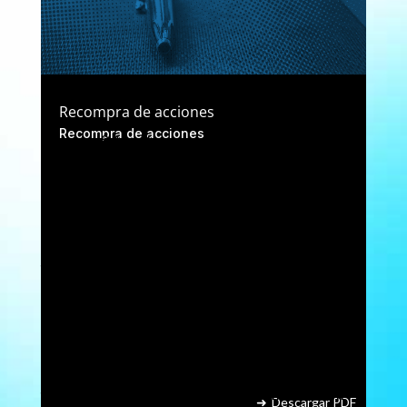
Recompra de acciones
Recompra de acciones
Vocento, S.A. es la responsable del tratamiento de
sus datos como accionista de la sociedad. En
ocasiones, sus datos podrán ser facilitados a
Vocento por la Sociedad de Gestión de los
Sistemas de Registro, Compensación y
Liquidación de Valores S.A.U. (Iberclear) como
entidad depositaria central de valores. Vocento
tratará sus datos personales con la finalidad de
gestionar la relación contractual que nos vincula
con usted en su condición de accionista, sobre la
base legal de dicha relación contractual, o sobre
la base de nuestro interés legítimo en caso de que
sea representante de un accionista, ya sea éste
persona física o jurídica. Adicionalmente, Vocento
tratará sus datos para comunicarle información
Descargar PDF