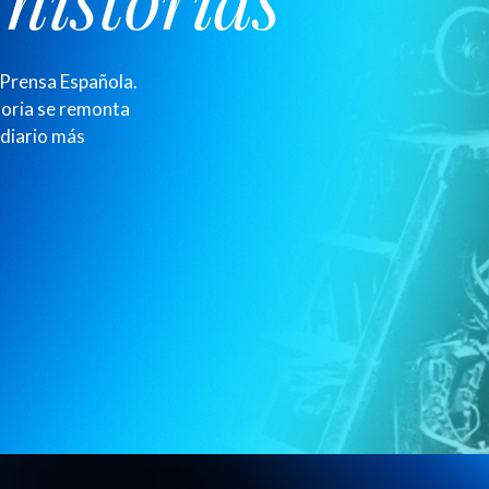
 Prensa Española.
toria se remonta
 diario más