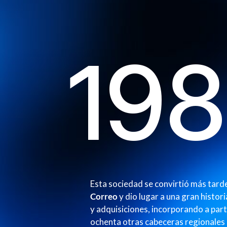
19
Esta sociedad se convirtió más tarde
Correo
y dio lugar a una gran histori
y adquisiciones, incorporando a part
ochenta otras cabeceras regionales