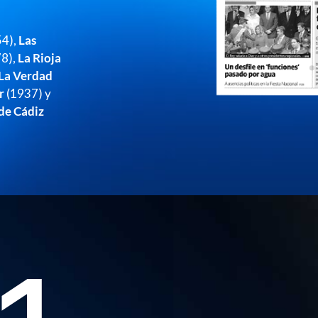
54),
Las
8),
La Rioja
La Verdad
r
(1937) y
 de Cádiz