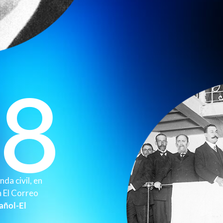
38
nda civil, en
n El Correo
añol-El