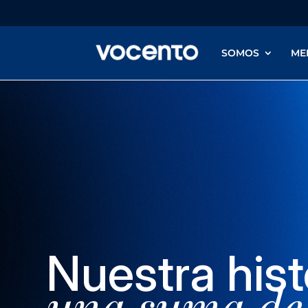
SOMOS
ME
Nuestra hist
una suma
de