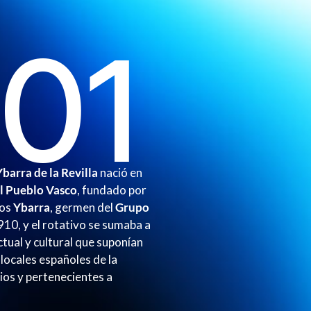
901
barra de la Revilla
nació en
l Pueblo Vasco
, fundado por
nos
Ybarra
, germen del
Grupo
1910, y el rotativo se sumaba a
ctual y cultural que suponían
locales españoles de la
ios y pertenecientes a