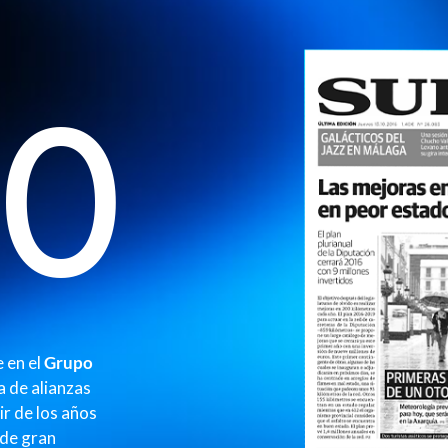
80
 en el
Grupo
a de alianzas
ir de los años
 de gran