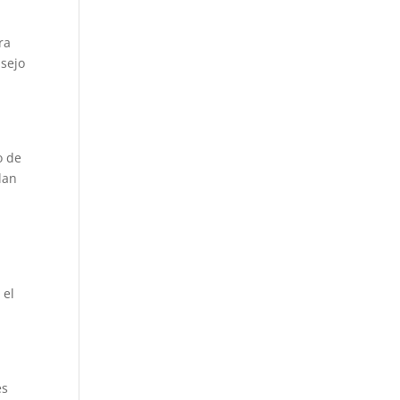
ra
nsejo
o de
lan
l
 el
es