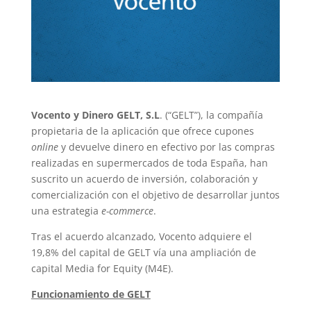
Vocento y Dinero GELT, S.L
. (“GELT”), la compañía
propietaria de la aplicación que ofrece cupones
online
y devuelve dinero en efectivo por las compras
realizadas en supermercados de toda España, han
suscrito un acuerdo de inversión, colaboración y
comercialización con el objetivo de desarrollar juntos
una estrategia
e-commerce
.
Tras el acuerdo alcanzado, Vocento adquiere el
19,8% del capital de GELT vía una ampliación de
capital Media for Equity (M4E).
Funcionamiento de GELT