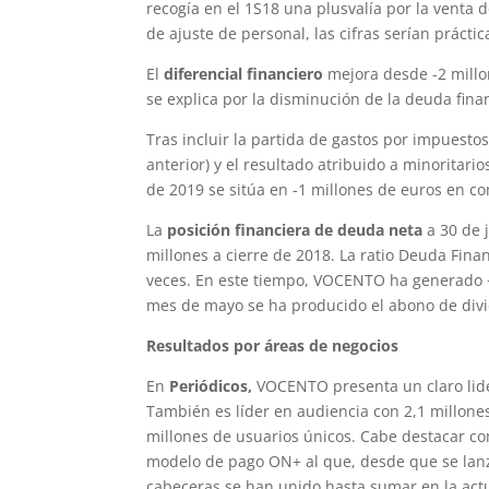
recogía en el 1S18 una plusvalía por la venta 
de ajuste de personal, las cifras serían práct
El
diferencial financiero
mejora desde -2 millon
se explica por la disminución de la deuda fina
Tras incluir la partida de gastos por impuest
anterior) y el resultado atribuido a minoritarios
de 2019 se sitúa en -1 millones de euros en c
La
posición financiera de deuda neta
a 30 de 
millones a cierre de 2018. La ratio Deuda Fina
veces. En este tiempo, VOCENTO ha generado +1
mes de mayo se ha producido el abono de divid
Resultados por áreas de negocios
En
Periódicos,
VOCENTO presenta un claro lid
También es líder en audiencia con 2,1 millones
millones de usuarios únicos. Cabe destacar com
modelo de pago ON+ al que, desde que se lanzó
cabeceras se han unido hasta sumar en la actua