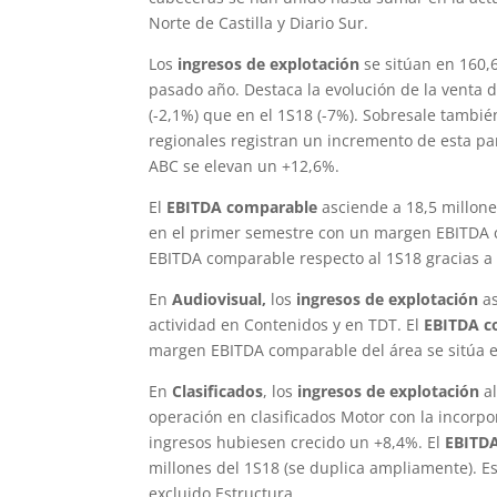
Norte de Castilla y Diario Sur.
Los
ingresos de explotación
se sitúan en 160,
pasado año. Destaca la evolución de la venta
(-2,1%) que en el 1S18 (-7%). Sobresale tambié
regionales registran un incremento de esta p
ABC se elevan un +12,6%.
El
EBITDA comparable
asciende a 18,5 millone
en el primer semestre con un margen EBITDA 
EBITDA comparable respecto al 1S18 gracias a 
En
Audiovisual,
los
ingresos de explotación
a
actividad en Contenidos y en TDT. El
EBITDA c
margen EBITDA comparable del área se sitúa e
En
Clasificados
, los
ingresos de explotación
a
operación en clasificados Motor con la incorpo
ingresos hubiesen crecido un +8,4%. El
EBITD
millones del 1S18 (se duplica ampliamente). 
excluido Estructura.