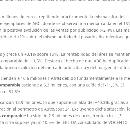
6 millones de euros, repitiendo prácticamente la misma cifra del
 de ejemplares de ABC, donde se observa una menor caída en el 1S
n la positiva evolución de las ventas por publicidad (+2,4%). Las m
artida del +1% sobre el mismo periodo del pasado año, mientras q
s y crece un +3,1% sobre 1S18. La rentabilidad del área se mantie
comparable del 11,5%. Destaca el hecho de que ABC ha duplicado
la buena evolución del mercado publicitario y del margen de difus
scienden a 16,6 millones (-9,9%) debido fundamentalmente a la m
omparable
asciende a 5,3 millones, con una caída del -11,3%. El
n el 31,6%.
lcanzan 13,9 millones, lo que supone un alza del +40,3%, gracias a 
ración al perímetro de AutoScout 24. Excluyendo dicha situación, l
A comparable
ha sido de 2,9 millones de euros, frente a los 1,3
Esta cifra supone ya un 10,5% del EBITDA consolidado de VOCENTO