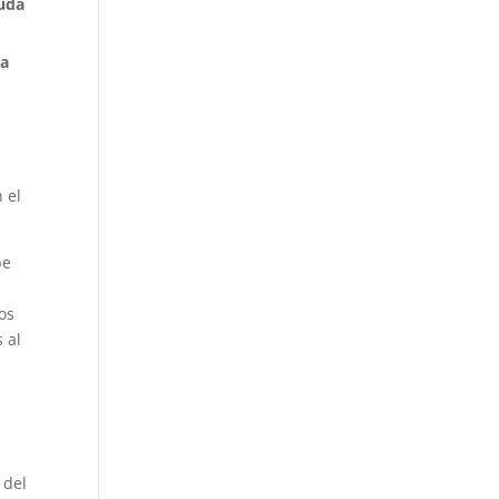
euda
La
 el
be
tos
 al
 del