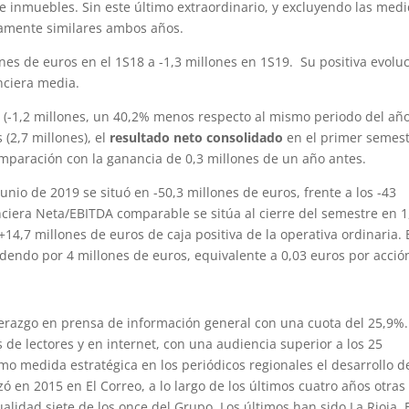
de inmuebles. Sin este último extraordinario, y excluyendo las med
icamente similares ambos años.
es de euros en el 1S18 a -1,3 millones en 1S19. Su positiva evolu
nciera media.
os (-1,2 millones, un 40,2% menos respecto al mismo periodo del añ
 (2,7 millones), el
resultado neto consolidado
en el primer semes
omparación con la ganancia de 0,3 millones de un año antes.
junio de 2019 se situó en -50,3 millones de euros, frente a los -43
nciera Neta/EBITDA comparable se sitúa al cierre del semestre en 1
4,7 millones de euros de caja positiva de la operativa ordinaria. 
endo por 4 millones de euros, equivalente a 0,03 euros por acció
erazgo en prensa de información general con una cuota del 25,9%.
 de lectores y en internet, con una audiencia superior a los 25
o medida estratégica en los periódicos regionales el desarrollo d
 en 2015 en El Correo, a lo largo de los últimos cuatro años otras
lidad siete de los once del Grupo. Los últimos han sido La Rioja, 