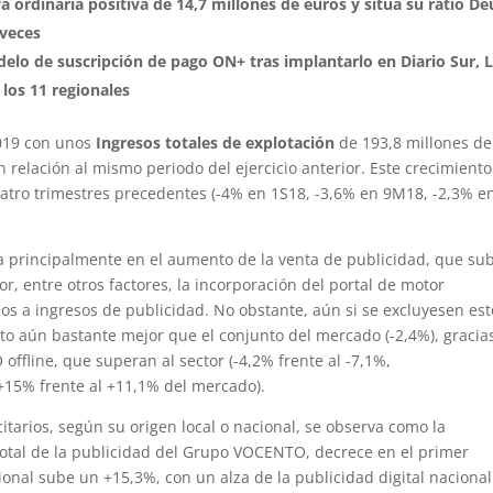
 ordinaria positiva de 14,7 millones de euros y sitúa su ratio D
 veces
elo de suscripción de pago ON+ tras implantarlo en Diario Sur, 
e los 11 regionales
019 con unos
Ingresos totales de explotación
de 193,8 millones de
relación al mismo periodo del ejercicio anterior. Este crecimiento
atro trimestres precedentes (-4% en 1S18, -3,6% en 9M18, -2,3% en
a principalmente en el aumento de la venta de publicidad, que su
or, entre otros factores, la incorporación del portal de motor
nios a ingresos de publicidad. No obstante, aún si se excluyesen es
ato aún bastante mejor que el conjunto del mercado (-2,4%), gracias
line, que superan al sector (-4,2% frente al -7,1%,
(+15% frente al +11,1% del mercado).
itarios, según su origen local o nacional, se observa como la
 total de la publicidad del Grupo VOCENTO, decrece en el primer
onal sube un +15,3%, con un alza de la publicidad digital nacional