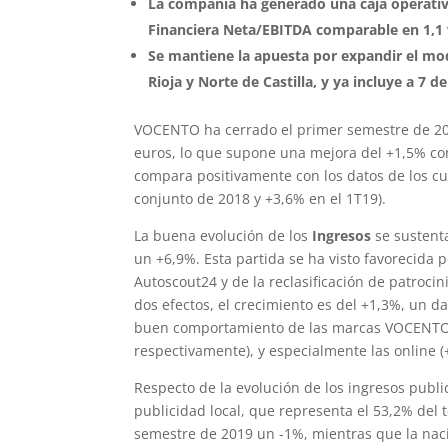
La compañía ha generado una caja operativa
Financiera Neta/EBITDA comparable en 1,1
Se mantiene la apuesta por expandir el mod
Rioja y Norte de Castilla, y ya incluye a 7 d
VOCENTO ha cerrado el primer semestre de 2
euros, lo que supone una mejora del +1,5% con 
compara positivamente con los datos de los cu
conjunto de 2018 y +3,6% en el 1T19).
La buena evolución de los
Ingresos
se sustent
un +6,9%. Esta partida se ha visto favorecida p
Autoscout24 y de la reclasificación de patroci
dos efectos, el crecimiento es del +1,3%, un d
buen comportamiento de las marcas VOCENTO off
respectivamente), y especialmente las online 
Respecto de la evolución de los ingresos public
publicidad local, que representa el 53,2% del
semestre de 2019 un -1%, mientras que la naci