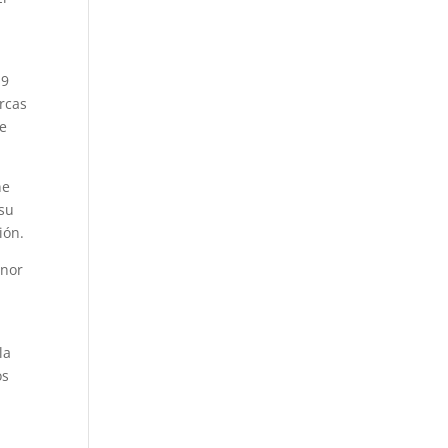
19
arcas
ue
ne
 su
ión.
enor
la
os