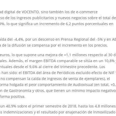
dad digital de VOCENTO, sino también los de e-commerce
eso de los ingresos publicitarios y nuevos negocios sobre el total d
,9%, lo que significa un incremento de 6,2 puntos porcentuales en
ída del -4,4%, por un descenso en Prensa Regional del -5% y en A
a de la difusión se compensa por el incremento en los precios.
euros, lo que supone una mejora de +1,1 millones respecto al 30 
uales. Además, el margen EBITDA comparable se sitúa en un 10,8% 
uales desde el 9,6% al cierre del trimestre precedente. Los
n han sido: el EBITDA del área de Periódicos excluido efecto de NIF
 no compensan la caída de ingresos de venta de ejemplares), el
forma holgada el peor comportamiento de Audiovisual (en total, +0
ión de Gastronomía y otros, que tienen un mínimo impacto negativo
forma positiva.
 un 40,9% sobre el primer semestre de 2018, hasta los 4,8 millones
las indemnizaciones y el resultado por enajenación de inmovilizado