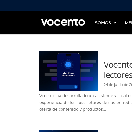
SOMOS
ME
Vocento
lectore
24 de junio de 
Vocento ha desarrollado un asistente virtual co
experiencia de los suscriptores de sus periódi
oferta de contenido y productos...