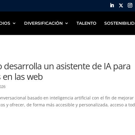
DIOS
DIVERSIFICACIÓN
TALENTO
SOSTENIBILI
 desarrolla un asistente de IA para
s en las web
2026
nversacional basado en inteligencia artificial con el fin de mejorar 
cos y ofrecer, de forma más accesible y personalizada, acceso a tod