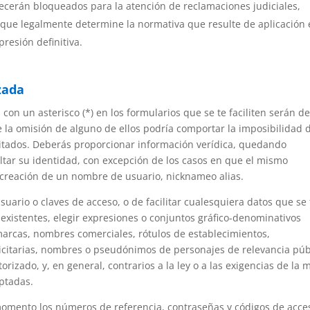
cerán bloqueados para la atención de reclamaciones judiciales,
os que legalmente determine la normativa que resulte de aplicación
resión definitiva.
zada
n un asterisco (*) en los formularios que se te faciliten serán d
la omisión de alguno de ellos podría comportar la imposibilidad 
licitados. Deberás proporcionar información verídica, quedando
ltar su identidad, con excepción de los casos en que el mismo
a creación de un nombre de usuario,
nick
name
o alias.
uario o claves de acceso, o de facilitar cualesquiera datos que se 
existentes, elegir expresiones o conjuntos gráfico-denominativos
marcas, nombres comerciales, rótulos de establecimientos,
icitarias, nombres o pseudónimos de personajes de relevancia púb
orizado, y, en general, contrarios a la ley o a las exigencias de la 
ptadas.
omento los números de referencia, contraseñas y códigos de acce