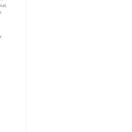
nal,
e
r