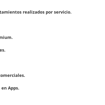
atamientos realizados por servicio.
emium.
es.
comerciales.
n en Apps.