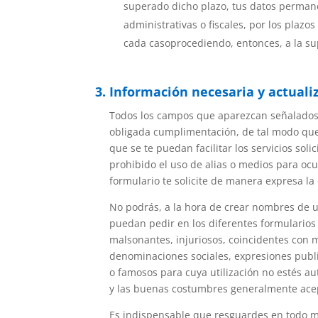
superado dicho plazo, tus datos permane
administrativas o fiscales, por los plaz
cada casoprocediendo, entonces, a la sup
3. Información necesaria y actuali
Todos los campos que aparezcan señalados co
obligada cumplimentación, de tal modo que 
que se te puedan facilitar los servicios so
prohibido el uso de alias o medios para ocu
formulario te solicite de manera expresa l
No podrás, a la hora de crear nombres de us
puedan pedir en los diferentes formularios 
malsonantes, injuriosos, coincidentes con 
denominaciones sociales, expresiones publ
o famosos para cuya utilización no estés aut
y las buenas costumbres generalmente ace
Es indispensable que resguardes en todo m