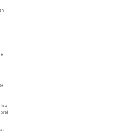
 en
e
de
te
lica
moral
so