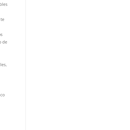
bles
 te
os
o de
n
s
les,
,
ico