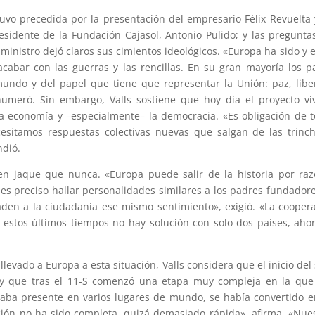
vo precedida por la presentación del empresario Félix Revuelta 
sidente de la Fundación Cajasol, Antonio Pulido; y las pregunta
 ministro dejó claros sus cimientos ideológicos. «Europa ha sido y 
bar con las guerras y las rencillas. En su gran mayoría los p
undo y del papel que tiene que representar la Unión: paz, libe
numeró. Sin embargo, Valls sostiene que hoy día el proyecto vi
la economía y –especialmente– la democracia. «Es obligación de 
ecesitamos respuestas colectivas nuevas que salgan de las trinc
ndió.
en jaque que nunca. «Europa puede salir de la historia por ra
lo es preciso hallar personalidades similares a los padres fundador
aden a la ciudadanía ese mismo sentimiento», exigió. «La cooper
de estos últimos tiempos no hay solución con solo dos países, aho
llevado a Europa a esta situación, Valls considera que el inicio del 
, y que tras el 11-S comenzó una etapa muy compleja en la qu
taba presente en varios lugares de mundo, se había convertido 
ión no ha sido completa, quizá demasiado rápida», afirma. «Nue