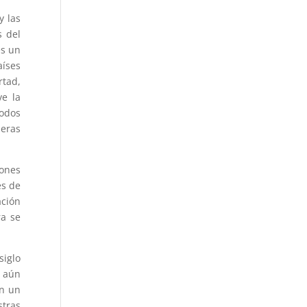
y las
s del
es un
aíses
rtad,
ve la
todos
heras
zones
es de
ación
ra se
siglo
e aún
en un
stras