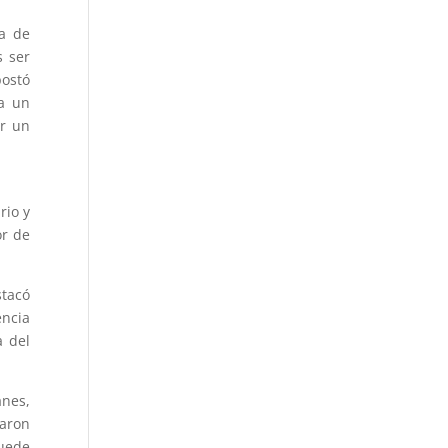
ía de
s ser
postó
 a un
er un
rio y
or de
stacó
encia
a del
anes,
taron
puede