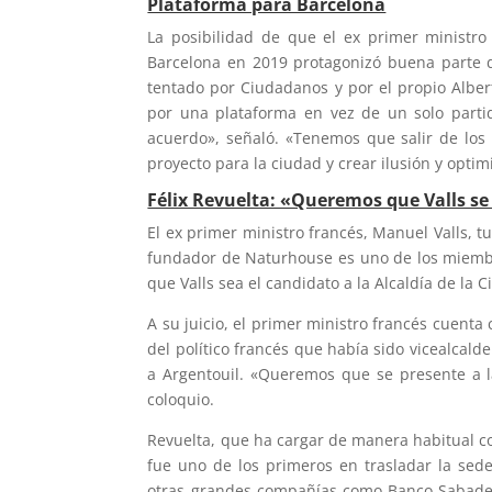
Plataforma para Barcelona
La posibilidad de que el ex primer ministro 
Barcelona en 2019 protagonizó buena parte d
tentado por Ciudadanos y por el propio Albert
por una plataforma en vez de un solo partid
acuerdo», señaló. «Tenemos que salir de lo
proyecto para la ciudad y crear ilusión y opti
Félix Revuelta: «Queremos que Valls se
El ex primer ministro francés, Manuel Valls, 
fundador de Naturhouse es uno de los miembr
que Valls sea el candidato a la Alcaldía de la 
A su juicio, el primer ministro francés cuent
del político francés que había sido vicealcal
a Argentouil. «Queremos que se presente a la
coloquio.
Revuelta, que ha cargar de manera habitual co
fue uno de los primeros en trasladar la se
otras grandes compañías como Banco Sabadell