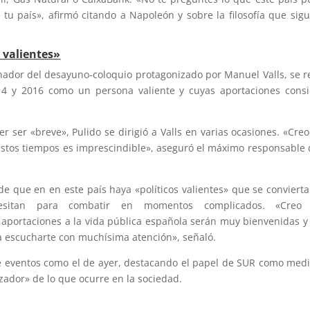
 tu país», afirmó citando a Napoleón y sobre la filosofía que sig
 valientes»
inador del desayuno-coloquio protagonizado por Manuel Valls, se re
014 y 2016 como un persona valiente y cuyas aportaciones cons
r ser «breve», Pulido se dirigió a Valls en varias ocasiones. «Cre
estos tiempos es imprescindible», aseguró el máximo responsable 
e que en en este país haya «políticos valientes» que se conviert
esitan para combatir en momentos complicados. «Creo
s aportaciones a la vida pública española serán muy bienvenidas 
a escucharte con muchísima atención», señaló.
 de eventos como el de ayer, destacando el papel de SUR como med
dor» de lo que ocurre en la sociedad.