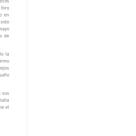
icos
 foro
do en
 sido
 mayo
ás de
lo la
firmo
iejos
safío
a sus
talla
ne el