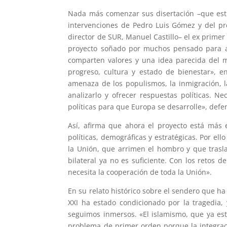
Nada más comenzar sus disertación –que estu
intervenciones de Pedro Luis Gómez y del pre
director de SUR, Manuel Castillo– el ex primer
proyecto soñado por muchos pensado para aca
comparten valores y una idea parecida del m
progreso, cultura y estado de bienestar», e
amenaza de los populismos, la inmigración, 
analizarlo y ofrecer respuestas políticas. N
políticas para que Europa se desarrolle», defe
Así, afirma que ahora el proyecto está más 
políticas, demográficas y estratégicas. Por el
la Unión, que arrimen el hombro y que trasl
bilateral ya no es suficiente. Con los retos 
necesita la cooperación de toda la Unión».
En su relato histórico sobre el sendero que ha 
XXI ha estado condicionado por la tragedia
seguimos inmersos. «El islamismo, que ya es
problema de primer orden porque la integrac