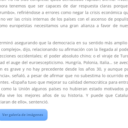
hora tenemos que ser capaces de dar respuesta claras porque
umbo», refiriéndose a errores como negar la crisis económica q
no ver las crisis internas de los países con el ascenso de popul
 Como europeístas necesitamos una gran alianza a favor de nue
 terminó asegurando que la democracia en su sentido más amplio
complejo», dijo, relacionando su afirmación con la llegada al pod
ecciones occidentales; el poder absoluto chino; o el viraje de Tur
d el auge del euroescepticismo. Hungría, Polonia, Italia… se ave
ión es grave y no hay precedente desde los años 30, y aunque 
cia», señaló, a pesar de afirmar que no subestima lo ocurrido e
entes. «España tuvo que mejorar su calidad democrática para entr
to como la Unión algunos países no hubieran estado motivados 
ña vive los mejores años de su historia. Y puede que Catalu
aran de ello», sentenció.
Ver galería de imágenes