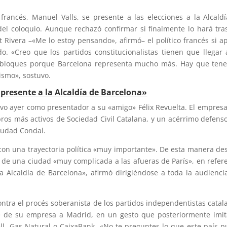
francés, Manuel Valls, se presente a las elecciones a la Alcald
el coloquio. Aunque rechazó confirmar si finalmente lo hará tra
 Rivera –«Me lo estoy pensando», afirmó– el político francés si a
o. «Creo que los partidos constitucionalistas tienen que llegar
s bloques porque Barcelona representa mucho más. Hay que ten
mismo», sostuvo.
 presente a la Alcaldía de Barcelona»
tuvo ayer como presentador a su «amigo» Félix Revuelta. El empresa
os más activos de Sociedad Civil Catalana, y un acérrimo defens
Ciudad Condal.
a con una trayectoria política «muy importante». De esta manera de
de de una ciudad «muy complicada a las afueras de París», en refer
 Alcaldía de Barcelona», afirmó dirigiéndose a toda la audienci
ntra el procés soberanista de los partidos independentistas catal
de de su empresa a Madrid, en un gesto que posteriormente imi
, Gas Natural o CaixaBank. «No te preguntes lo que este país 