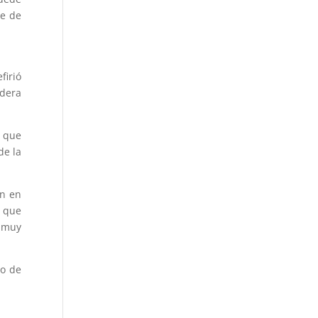
ue de
firió
idera
o que
de la
an en
 que
y muy
io de