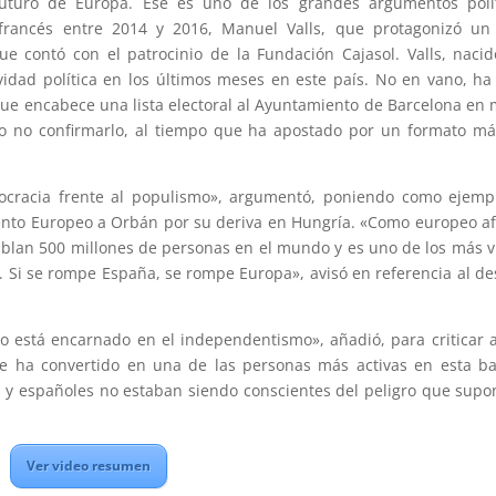
futuro de Europa. Ese es uno de los grandes argumentos polít
 francés entre 2014 y 2016, Manuel Valls, que protagonizó un
ue contó con el patrocinio de la Fundación Cajasol. Valls, naci
vidad política en los últimos meses en este país. No en vano, ha
que encabece una lista electoral al Ayuntamiento de Barcelona en
o no confirmarlo, al tiempo que ha apostado por un formato m
ocracia frente al populismo», argumentó, poniendo como ejemp
ento Europeo a Orbán por su deriva en Hungría. «Como europeo a
blan 500 millones de personas en el mundo y es uno de los más v
. Si se rompe España, se rompe Europa», avisó en referencia al de
o está encarnado en el independentismo», añadió, para criticar 
e ha convertido en una de las personas más activas en esta ba
s y españoles no estaban siendo conscientes del peligro que supo
Ver video resumen