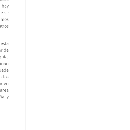
 hay
ue se
ismos
stros
 está
er de
quía,
cinan
puede
n los
ar en
parea
ña y