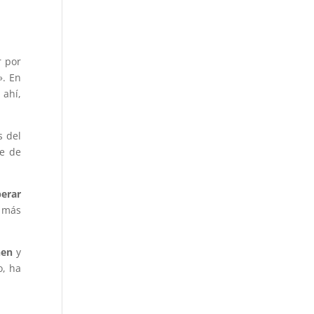
r por
». En
 ahí,
s del
ne de
perar
n más
enen
y
o, ha