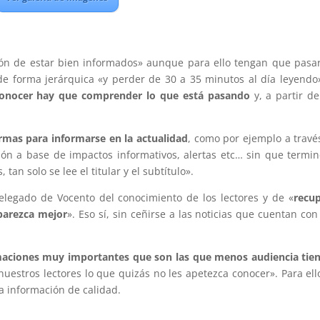
ación de estar bien informados» aunque para ello tengan que pasa
de forma jerárquica «y perder de 30 a 35 minutos al día leyendo
onocer hay que comprender lo que está pasando
y, a partir de
mas para informarse en la actualidad
, como por ejemplo a travé
ción a base de impactos informativos, alertas etc… sin que termi
tan solo se lee el titular y el subtítulo».
elegado de Vocento del conocimiento de los lectores y de «
recu
 parezca mejor
». Eso sí, sin ceñirse a las noticias que cuentan co
aciones muy importantes que son las que menos audiencia ti
nuestros lectores lo que quizás no les apetezca conocer». Para ell
a información de calidad.