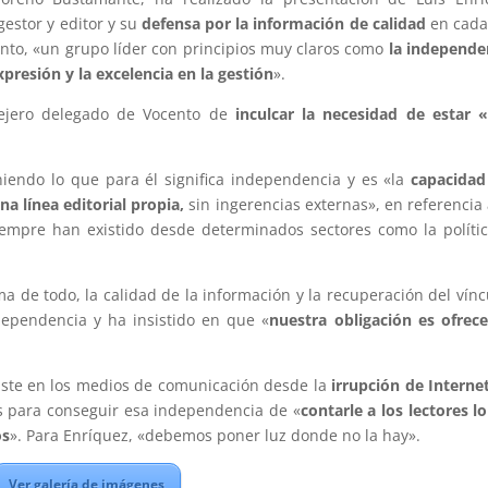
estor y editor y su
defensa por la información de calidad
en cada
ento, «un grupo líder con principios muy claros como
la independe
presión y la excelencia en la gestión
».
sejero delegado de Vocento de
inculcar la necesidad de estar 
iendo lo que para él significa independencia y es «la
capacidad
 línea editorial propia,
sin ingerencias externas», en referencia 
siempre han existido desde determinados sectores como la polític
a de todo, la calidad de la información y la recuperación del vínc
ndependencia y ha insistido en que «
nuestra obligación es ofrec
ste en los medios de comunicación desde la
irrupción de Interne
s para conseguir esa independencia de «
contarle a los lectores l
os
». Para Enríquez, «debemos poner luz donde no la hay».
Ver galería de imágenes