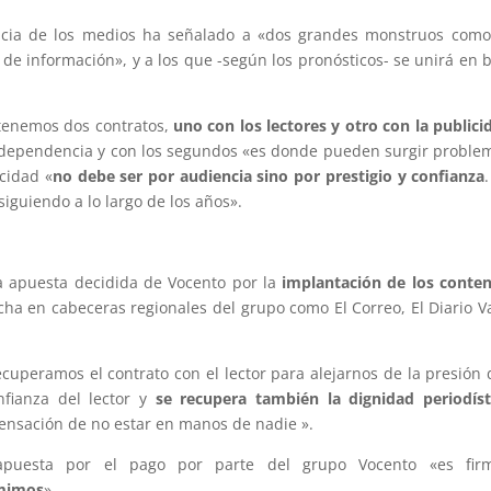
cia de los medios ha señalado a «dos grandes monstruos como
e información», y a los que -según los pronósticos- se unirá en 
«tenemos dos contratos,
uno con los lectores y otro con la publici
 independencia y con los segundos «es donde pueden surgir proble
icidad «
no debe ser por audiencia sino por prestigio y confianza
iguiendo a lo largo de los años».
a apuesta decidida de Vocento por la
implantación de los conten
ha en cabeceras regionales del grupo como El Correo, El Diario V
cuperamos el contrato con el lector para alejarnos de la presión 
nfianza del lector y
se recupera también la dignidad periodíst
sensación de no estar en manos de nadie ».
apuesta por el pago por parte del grupo Vocento «es fir
umimos
».