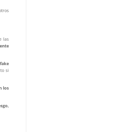
otros
e las
ente
fake
to si
n los
esgo,