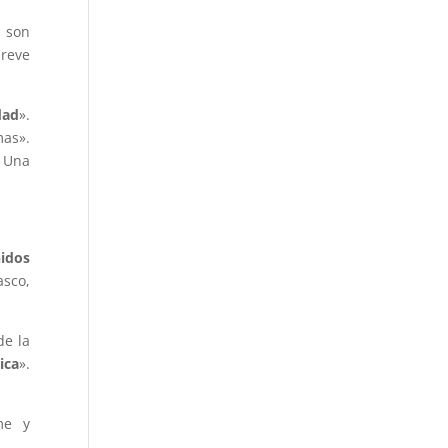
 son
breve
dad
».
mas».
. Una
idos
asco,
de la
ica
».
me y