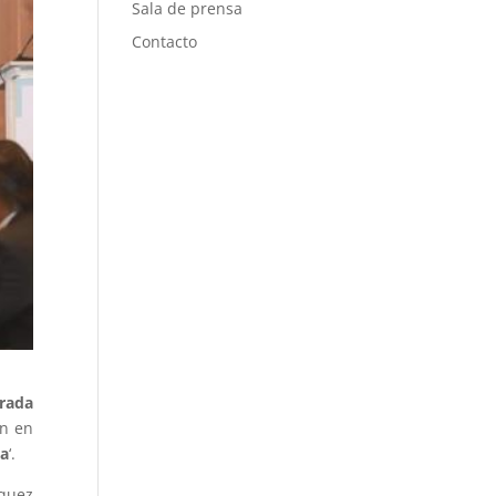
Sala de prensa
Contacto
rada
ón en
ia
‘.
quez