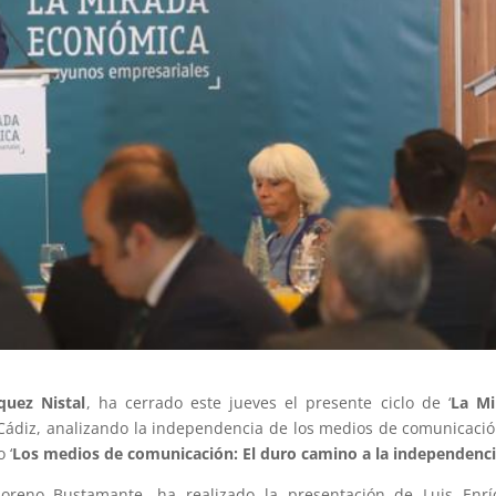
quez Nistal
, ha cerrado este jueves el presente ciclo de ‘
La Mi
 Cádiz, analizando la independencia de los medios de comunicaci
 ‘
Los medios de comunicación: El duro camino a la independenc
oreno Bustamante, ha realizado la presentación de Luis Enrí