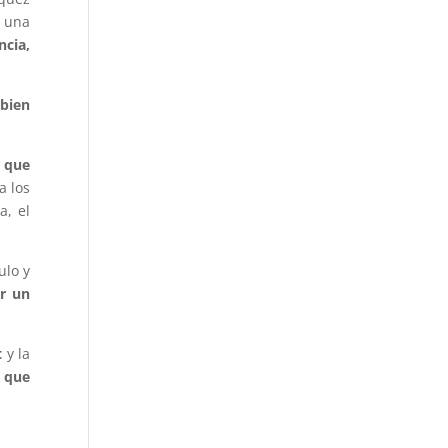
 una
ncia,
«bien
 que
a los
a, el
ulo y
er un
t
y la
o que