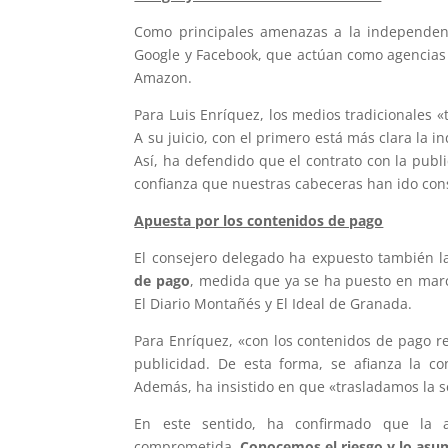
Como principales amenazas a la independen
Google y Facebook, que actúan como agencias d
Amazon.
Para Luis Enríquez, los medios tradicionales 
A su juicio, con el primero está más clara la
Así, ha defendido que el contrato con la publ
confianza que nuestras cabeceras han ido cons
Apuesta por los contenidos de pago
El consejero delegado ha expuesto también l
de pago
, medida que ya se ha puesto en marc
El Diario Montañés y El Ideal de Granada.
Para Enríquez, «con los contenidos de pago re
publicidad. De esta forma, se afianza la co
Además, ha insistido en que «trasladamos la 
En este sentido, ha confirmado que la 
comprometida.
Conocemos el riesgo y lo as