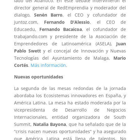
lado del Atlántico. En este debate intervinieron el
director general de RedEmprendia y moderador del
dialogo,
Senén Barro
, el CEO y cofundador de
juntoz.com,
Fernando D’Alessio
, el CEO de
Educaedu,
Fernando Bacaicoa
, el cofundador de
trabajando.com y presidente de la Asociación de
Emprendedores de Latinoamérica (ASELA),
Juan
Pablo Swett
y el concejal de Innovación y Nuevas
Tecnologías del Ayuntamiento de Malaga,
Mario
Cortés
.
Más información
.
Nuevas oportunidades
La segunda de las mesas redondas de la jornada
abordaba los Ecosistemas innovadores en España, y
América Latina. La mesa ha estado moderada por la
vicepresidenta de Desarrollo de Negocios
Internacionales, entidad organizadora de South
Summit,
Natalia Bayona
, que ha señalado que de la
“crisis nacen nuevas oportunidades” y ha asegurado
que América Latina está llena de talentos. No