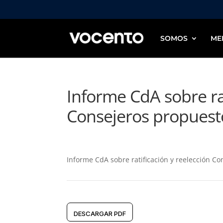
SOMOS
ME
Informe CdA sobre rat
Consejeros propuest
Informe CdA sobre ratificación y reelección C
DESCARGAR PDF