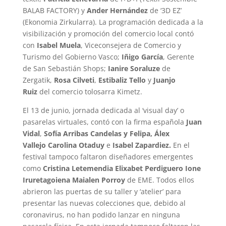
BALAB FACTORY) y
Ander Hernández
de ‘3D EZ’
(Ekonomia Zirkularra). La programación dedicada a la
visibilización y promoción del comercio local contó
con
Isabel Muela
, Viceconsejera de Comercio y
Turismo del Gobierno Vasco;
Iñigo García
, Gerente
de San Sebastián Shops;
Ianire Soraluze
de
Zergatik,
Rosa Cilveti
,
Estibaliz Tello
y
Juanjo
Ruiz
del comercio tolosarra Kimetz.
El 13 de junio, jornada dedicada al ‘visual day’ o
pasarelas virtuales, contó con la firma española
Juan
Vidal
,
Sofía Arribas
Candelas y Felipa, Álex
Vallejo
Carolina Otaduy
e
Isabel Zapardiez.
En el
festival tampoco faltaron diseñadores emergentes
como
Cristina Letemendia
Elixabet Perdiguero
Ione
Iruretagoiena
Maialen Porroy
de EME. Todos ellos
abrieron las puertas de su taller y ‘atelier’ para
presentar las nuevas colecciones que, debido al
coronavirus, no han podido lanzar en ninguna