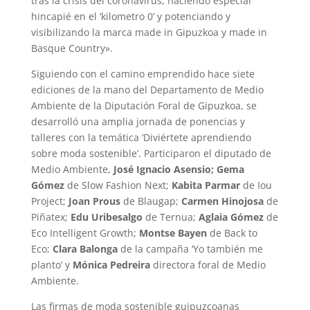
tras la crisis del coronavirus, haciendo especial
hincapié en el ‘kilometro 0’ y potenciando y
visibilizando la marca made in Gipuzkoa y made in
Basque Country».
Siguiendo con el camino emprendido hace siete
ediciones de la mano del Departamento de Medio
Ambiente de la Diputación Foral de Gipuzkoa, se
desarrolló una amplia jornada de ponencias y
talleres con la temática ‘Diviértete aprendiendo
sobre moda sostenible’. Participaron el diputado de
Medio Ambiente,
José Ignacio Asensio; Gema
Gómez
de Slow Fashion Next;
Kabita Parmar
de Iou
Project;
Joan Prous
de Blaugap;
Carmen Hinojosa
de
Piñatex;
Edu Uribesalgo
de Ternua;
Aglaia Gómez
de
Eco Intelligent Growth;
Montse Bayen
de Back to
Eco;
Clara Balonga
de la campaña ‘Yo también me
planto’ y
Mónica Pedreira
directora foral de Medio
Ambiente.
Las firmas de moda sostenible guipuzcoanas