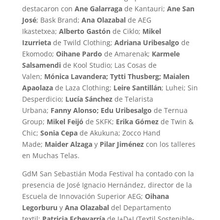
destacaron con
Ane Galarraga
de Kantauri;
Ane San
José
; Bask Brand;
Ana Olazabal
de AEG
Ikastetxea;
Alberto Gastón
de Ciklo;
Mikel
Izurrieta
de Twild Clothing;
Adriana Uribesalgo
de
Ekomodo;
Oihane Pardo
de Amarenak;
Karmele
Salsamendi
de Kool Studio; Las Cosas de
Valen;
Mónica Lavandera; Tytti Thusberg; Maialen
Apaolaza
de Laza Clothing;
Leire Santillán
; Luhei; Sin
Desperdicio;
Lucía Sánchez
de Telarista
Urbana;
Fanny Alonso; Edu Uribesalgo
de Ternua
Group;
Mikel Feijó
de SKFK;
Erika Gómez
de Twin &
Chic;
Sonia Cepa
de Akukuna; Zocco Hand
Made;
Maider Alzaga
y
Pilar Jiménez
con los talleres
en Muchas Telas.
GdM San Sebastián Moda Festival ha contado con la
presencia de José Ignacio Hernández, director de la
Escuela de Innovación Superior AEG;
Oihana
Legorburu
y
Ana Olazabal
del Departamento
textil;
Patricia Echevarría
de I+D+I (Textil Sostenible-