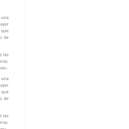
a una
 ayer
, que
so de
e las
eras.
os».
a una
 ayer
, que
so de
e las
eras.
os».