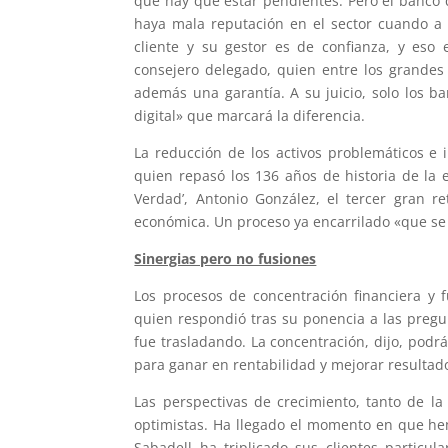
que hay que estar pendientes. Pero el banco 
haya mala reputación en el sector cuando a l
cliente y su gestor es de confianza, y eso
consejero delegado, quien entre los grandes 
además una garantía. A su juicio, solo los b
digital» que marcará la diferencia.
La reducción de los activos problemáticos e
quien repasó los 136 años de historia de la e
Verdad’, Antonio González, el tercer gran ret
económica. Un proceso ya encarrilado «que se
Sinergias pero no fusiones
Los procesos de concentración financiera y 
quien respondió tras su ponencia a las pregunt
fue trasladando. La concentración, dijo, podr
para ganar en rentabilidad y mejorar resultad
Las perspectivas de crecimiento, tanto de l
optimistas. Ha llegado el momento en que hem
Sabadell ha triplicado sus clientes particu