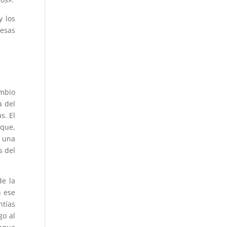
y los
 esas
ambio
a del
s. El
 que,
s una
s del
de la
n ese
ntías
go al