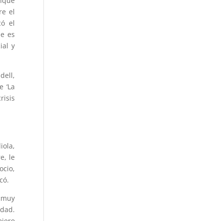
unque
re el
có el
ue es
ial y
dell,
e ‘La
risis
iola,
e, le
ocio,
có.
 «muy
idad.
ejero