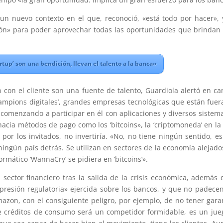
 un nuevo contexto en el que, reconoció, «está todo por hacer», 
ón» para poder aprovechar todas las oportunidades que brindan
rtup’ son una bendición, llevan el talento a la banca»
ón con el cliente son una fuente de talento, Guardiola alertó en c
mpions digitales’, grandes empresas tecnológicas que están fuer
 comenzando a participar en él con aplicaciones y diversos sistema
hacia métodos de pago como los ‘bitcoins», la ‘criptomoneda’ en la
or los invitados, no invertiría. «No, no tiene ningún sentido, e
ngún país detrás. Se utilizan en sectores de la economía alejado
ormático ‘WannaCry’ se pidiera en ‘bitcoins’».
 sector financiero tras la salida de la crisis económica, además 
a presión regulatoria» ejercida sobre los bancos, y que no padece
azon, con el consiguiente peligro, por ejemplo, de no tener gara
ce créditos de consumo será un competidor formidable, es un jue