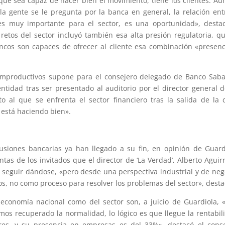
que sea capaz de hacer bien el movimiento, tiene los clientes. A
a gente se le pregunta por la banca en general, la relación ent
 es muy importante para el sector, es una oportunidad», desta
retos del sector incluyó también esa alta presión regulatoria, q
ancos son capaces de ofrecer al cliente esa combinación «presenc
 improductivos supone para el consejero delegado de Banco Saba
ntidad tras ser presentado al auditorio por el director general d
o al que se enfrenta el sector financiero tras la salida de la c
 está haciendo bien».
fusiones bancarias ya han llegado a su fin, en opinión de Guard
as de los invitados que el director de ‘La Verdad’, Alberto Aguirr
á seguir dándose, «pero desde una perspectiva industrial y de neg
os, no como proceso para resolver los problemas del sector», desta
a economía nacional como del sector son, a juicio de Guardiola,
os recuperado la normalidad, lo lógico es que llegue la rentabil
lares, y su presencia en empresas es del 33%», destacó el cons