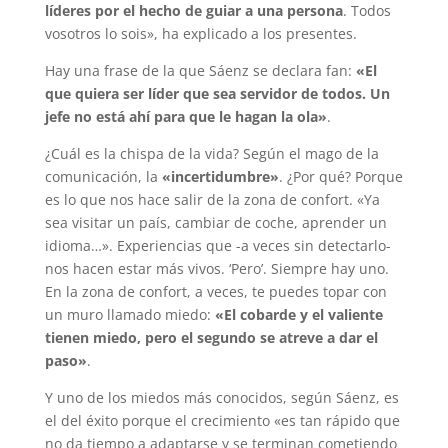
líderes por el hecho de guiar a una persona
. Todos
vosotros lo sois», ha explicado a los presentes.
Hay una frase de la que Sáenz se declara fan:
«El
que quiera ser líder que sea servidor de todos. Un
jefe no está ahí para que le hagan la ola»
.
¿Cuál es la chispa de la vida? Según el mago de la
comunicación, la
«incertidumbre»
. ¿Por qué? Porque
es lo que nos hace salir de la zona de confort. «Ya
sea visitar un país, cambiar de coche, aprender un
idioma…». Experiencias que -a veces sin detectarlo-
nos hacen estar más vivos. ‘Pero’. Siempre hay uno.
En la zona de confort, a veces, te puedes topar con
un muro llamado miedo:
«El cobarde y el valiente
tienen miedo, pero el segundo se atreve a dar el
paso»
.
Y uno de los miedos más conocidos, según Sáenz, es
el del éxito porque el crecimiento «es tan rápido que
no da tiempo a adaptarse y se terminan cometiendo