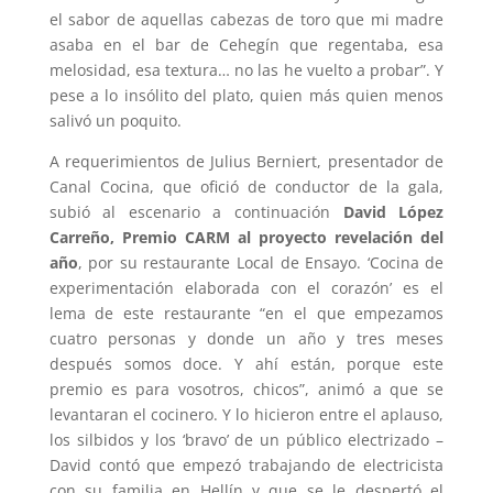
el sabor de aquellas cabezas de toro que mi madre
asaba en el bar de Cehegín que regentaba, esa
melosidad, esa textura… no las he vuelto a probar”. Y
pese a lo insólito del plato, quien más quien menos
salivó un poquito.
A requerimientos de Julius Berniert, presentador de
Canal Cocina, que ofició de conductor de la gala,
subió al escenario a continuación
David López
Carreño, Premio CARM al proyecto revelación del
año
, por su restaurante Local de Ensayo. ‘Cocina de
experimentación elaborada con el corazón’ es el
lema de este restaurante “en el que empezamos
cuatro personas y donde un año y tres meses
después somos doce. Y ahí están, porque este
premio es para vosotros, chicos”, animó a que se
levantaran el cocinero. Y lo hicieron entre el aplauso,
los silbidos y los ‘bravo’ de un público electrizado –
David contó que empezó trabajando de electricista
con su familia en Hellín y que se le despertó el