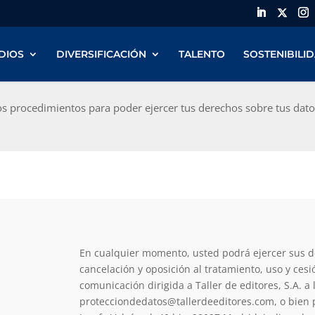
DIOS
DIVERSIFICACIÓN
TALENTO
SOSTENIBILI
os procedimientos para poder ejercer tus derechos sobre tus dat
En cualquier momento, usted podrá ejercer sus de
cancelación y oposición al tratamiento, uso y ces
comunicación dirigida a Taller de editores, S.A. a 
protecciondedatos@tallerdeeditores.com, o bien po