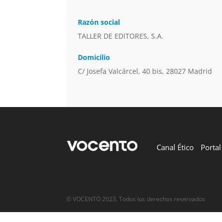
Razón social
TALLER DE EDITORES, S.A.
Domicilio
C/ Josefa Valcárcel, 40 bis, 28027 Madrid
Canal Ético
Porta
© VOCENTO 2023. Todos los derechos reservados