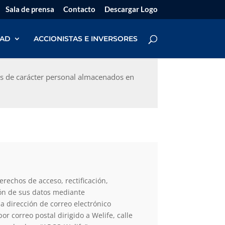
Sala de prensa
Contacto
Descargar Logo
DAD
ACCIONISTAS E INVERSORES
os de carácter personal almacenados en
rechos de acceso, rectificación,
ión de sus datos mediante
la dirección de correo electrónico
r correo postal dirigido a Welife, calle