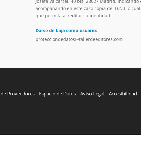
Josefa Valcárcel, 40 bis, 28027 Madrid, indicando 
acompañando en este caso copia del D.N.I. o cual
que permita acreditar su identidad.
Darse de baja como usuario:
protecciondedatos@tallerdeeditores.com
l de Proveedores
Espacio de Datos
Aviso Legal
Accesibilidad