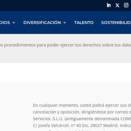
DIOS
DIVERSIFICACIÓN
TALENTO
SOSTENIBILI
os procedimientos para poder ejercer tus derechos sobre tus dat
En cualquier momento, usted podrá ejercer sus de
cancelación y oposición, dirigiéndose por correo 
Servicios, S.L.U. (antiguamente denominada COME
C/ Josefa Valcárcel, nº 40 bis, 28027 Madrid, indi