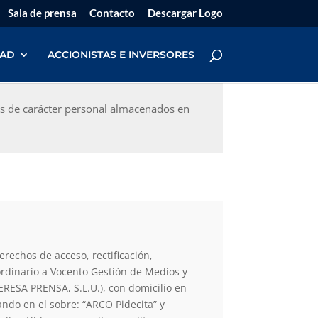
Sala de prensa
Contacto
Descargar Logo
DAD
ACCIONISTAS E INVERSORES
os de carácter personal almacenados en
rechos de acceso, rectificación,
ordinario a Vocento Gestión de Medios y
RESA PRENSA, S.L.U.), con domicilio en
cando en el sobre: “ARCO Pidecita” y