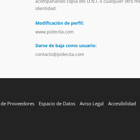
acompañando copia del D.N.I. o cualquier otro me
identidad.
Modificación de perfil:
www.pidecita.com
Darse de baja como usuario:
contacto@pidecita.com
l de Proveedores
Espacio de Datos
Aviso Legal
Accesibilidad