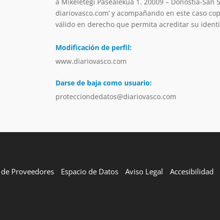
a Mikeletegi Pasealekua 1. 20009 – Donostia-San 
diariovasco.com’ y acompañando en este caso copi
válido en derecho que permita acreditar su ident
Modificación de perfil:
www.diariovasco.com
Darse de baja como usuario:
protecciondedatos@diariovasco.com
l de Proveedores
Espacio de Datos
Aviso Legal
Accesibilidad