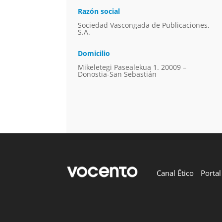
Razón social
Sociedad Vascongada de Publicaciones,
S.A.
Domicilio
Mikeletegi Pasealekua 1. 20009 –
Donostia-San Sebastián
Canal Ético
Porta