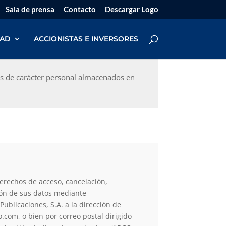
Sala de prensa
Contacto
Descargar Logo
DAD
ACCIONISTAS E INVERSORES
os de carácter personal almacenados en
erechos de acceso, cancelación,
sión de sus datos mediante
ublicaciones, S.A. a la dirección de
.com, o bien por correo postal dirigido