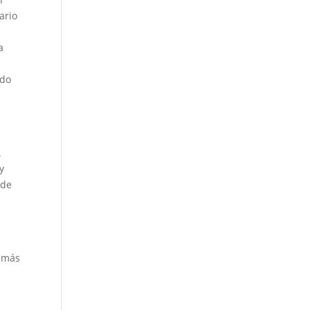
ario
a
ndo
.
y
 de
o más