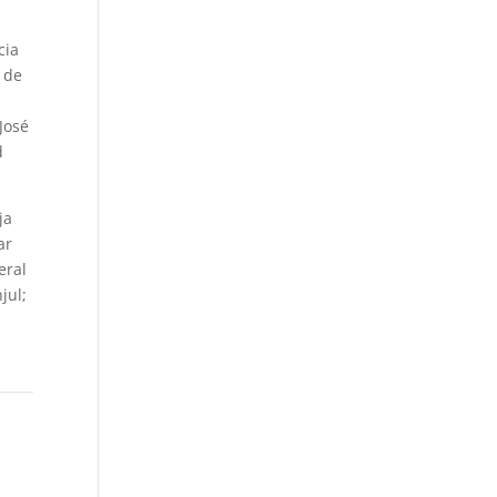
.
cia
o de
José
d
ja
ar
eral
jul;