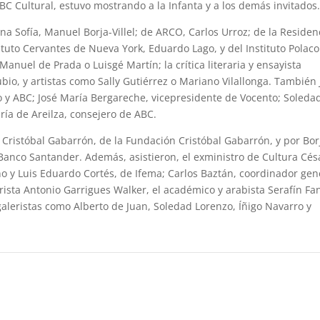
ABC Cultural, estuvo mostrando a la Infanta y a los demás invitados
na Sofía, Manuel Borja-Villel; de ARCO, Carlos Urroz; de la Residen
ituto Cervantes de Nueva York, Eduardo Lago, y del Instituto Polac
anuel de Prada o Luisgé Martín; la crítica literaria y ensayista
bio, y artistas como Sally Gutiérrez o Mariano Vilallonga. También 
 y ABC; José María Bergareche, vicepresidente de Vocento; Soleda
ría de Areilza, consejero de ABC.
Cristóbal Gabarrón, de la Fundación Cristóbal Gabarrón, y por Bor
 Banco Santander. Además, asistieron, el exministro de Cultura Cés
o y Luis Eduardo Cortés, de Ifema; Carlos Baztán, coordinador gen
rista Antonio Garrigues Walker, el académico y arabista Serafín Fan
galeristas como Alberto de Juan, Soledad Lorenzo, Íñigo Navarro y