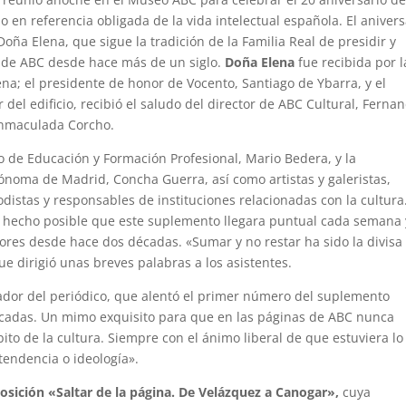
o en referencia obligada de la vida intelectual española. El anivers
Doña Elena, que sigue la tradición de la Familia Real de presidir y
sa de ABC desde hace más de un siglo.
Doña Elena
fue recibida por l
na; el presidente de honor de Vocento, Santiago de Ybarra, y el
r del edificio, recibió el saludo del director de ABC Cultural, Ferna
 Inmaculada Corcho.
do de Educación y Formación Profesional, Mario Bedera, y la
noma de Madrid, Concha Guerra, así como artistas y galeristas,
iodistas y responsables de instituciones relacionadas con la cultura
 hecho posible que este suplemento llegara puntual cada semana 
tores desde hace dos décadas. «Sumar y no restar ha sido la divisa
ue dirigió unas breves palabras a los asistentes.
ador del periódico, que alentó el primer número del suplemento
décadas. Un mimo exquisito para que en las páginas de ABC nunca
ito de la cultura. Siempre con el ánimo liberal de que estuviera l
tendencia o ideología».
posición «Saltar de la página. De Velázquez a Canogar»,
cuya